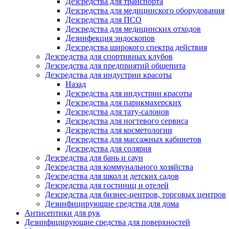
Дезсредства для транспорта
Дезсредства для медицинского оборудования
Дезсредства для ПСО
Дезсредства для медицинских отходов
Дезинфекция эндоскопов
Дезсредства широкого спектра действия
Дезсредства для спортивных клубов
Дезсредства для предприятий общепита
Дезсредства для индустрии красоты
Назад
Дезсредства для индустрии красоты
Дезсредства для парикмахерских
Дезсредства для тату-салонов
Дезсредства для ногтевого сервиса
Дезсредства для косметологии
Дезсредства для массажных кабинетов
Дезсредства для солярия
Дезсредства для бань и саун
Дезсредства для коммунального хозяйства
Дезсредства для школ и детских садов
Дезсредства для гостиниц и отелей
Дезсредства для бизнес-центров, торговых центров
Дезинфицирующие средства для дома
Антисептики для рук
Дезинфицирующие средства для поверхностей