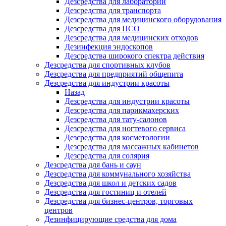
Дезсредства для лабораторий
Дезсредства для транспорта
Дезсредства для медицинского оборудования
Дезсредства для ПСО
Дезсредства для медицинских отходов
Дезинфекция эндоскопов
Дезсредства широкого спектра действия
Дезсредства для спортивных клубов
Дезсредства для предприятий общепита
Дезсредства для индустрии красоты
Назад
Дезсредства для индустрии красоты
Дезсредства для парикмахерских
Дезсредства для тату-салонов
Дезсредства для ногтевого сервиса
Дезсредства для косметологии
Дезсредства для массажных кабинетов
Дезсредства для солярия
Дезсредства для бань и саун
Дезсредства для коммунального хозяйства
Дезсредства для школ и детских садов
Дезсредства для гостиниц и отелей
Дезсредства для бизнес-центров, торговых
центров
Дезинфицирующие средства для дома