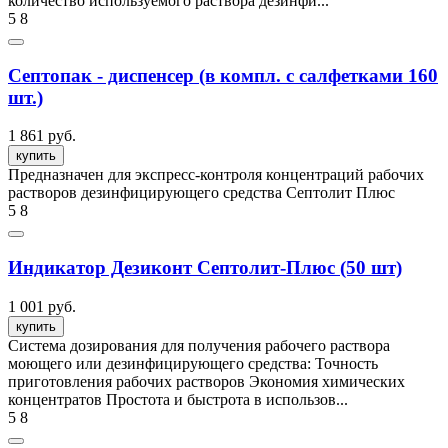
количество используемого раствора дезинфи...
5
8
Септопак - диспенсер (в компл. с салфетками 160
шт.)
1 861 руб.
купить
Предназначен для экспресс-контроля концентраций рабочих
растворов дезинфицирующего средства Септолит Плюс
5
8
Индикатор Дезиконт Септолит-Плюс (50 шт)
1 001 руб.
купить
Система дозирования для получения рабочего раствора
моющего или дезинфицирующего средства: Точность
приготовления рабочих растворов Экономия химических
концентратов Простота и быстрота в использов...
5
8