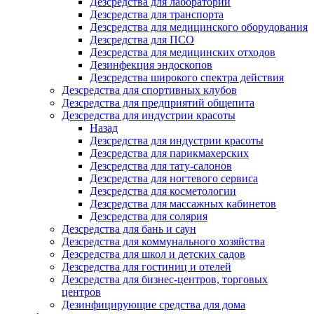
Дезсредства для лабораторий
Дезсредства для транспорта
Дезсредства для медицинского оборудования
Дезсредства для ПСО
Дезсредства для медицинских отходов
Дезинфекция эндоскопов
Дезсредства широкого спектра действия
Дезсредства для спортивных клубов
Дезсредства для предприятий общепита
Дезсредства для индустрии красоты
Назад
Дезсредства для индустрии красоты
Дезсредства для парикмахерских
Дезсредства для тату-салонов
Дезсредства для ногтевого сервиса
Дезсредства для косметологии
Дезсредства для массажных кабинетов
Дезсредства для солярия
Дезсредства для бань и саун
Дезсредства для коммунального хозяйства
Дезсредства для школ и детских садов
Дезсредства для гостиниц и отелей
Дезсредства для бизнес-центров, торговых
центров
Дезинфицирующие средства для дома