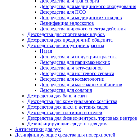
Дезсредства для транспорта
Дезсредства для медицинского оборудования
Дезсредства для ПСО
Дезсредства для медицинских отходов
Дезинфекция эндоскопов
Дезсредства широкого спектра действия
Дезсредства для спортивных клубов
Дезсредства для предприятий общепита
Дезсредства для индустрии красоты
Назад
Дезсредства для индустрии красоты
Дезсредства для парикмахерских
Дезсредства для тату-салонов
Дезсредства для ногтевого сервиса
Дезсредства для косметологии
Дезсредства для массажных кабинетов
Дезсредства для солярия
Дезсредства для бань и саун
Дезсредства для коммунального хозяйства
Дезсредства для школ и детских садов
Дезсредства для гостиниц и отелей
Дезсредства для бизнес-центров, торговых центров
Дезинфицирующие средства для дома
Антисептики для рук
Дезинфицирующие средства для поверхностей