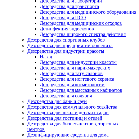
Дезсредства для лабораторий
Дезсредства для транспорта
Дезсредства для медицинского оборудования
Дезсредства для ПСО
Дезсредства для медицинских отходов
Дезинфекция эндоскопов
Дезсредства широкого спектра действия
Дезсредства для спортивных клубов
Дезсредства для предприятий общепита
Дезсредства для индустрии красоты
Назад
Дезсредства для индустрии красоты
Дезсредства для парикмахерских
Дезсредства для тату-салонов
Дезсредства для ногтевого сервиса
Дезсредства для косметологии
Дезсредства для массажных кабинетов
Дезсредства для солярия
Дезсредства для бань и саун
Дезсредства для коммунального хозяйства
Дезсредства для школ и детских садов
Дезсредства для гостиниц и отелей
Дезсредства для бизнес-центров, торговых
центров
Дезинфицирующие средства для дома