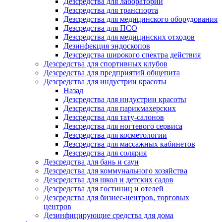
Дезсредства для лабораторий
Дезсредства для транспорта
Дезсредства для медицинского оборудования
Дезсредства для ПСО
Дезсредства для медицинских отходов
Дезинфекция эндоскопов
Дезсредства широкого спектра действия
Дезсредства для спортивных клубов
Дезсредства для предприятий общепита
Дезсредства для индустрии красоты
Назад
Дезсредства для индустрии красоты
Дезсредства для парикмахерских
Дезсредства для тату-салонов
Дезсредства для ногтевого сервиса
Дезсредства для косметологии
Дезсредства для массажных кабинетов
Дезсредства для солярия
Дезсредства для бань и саун
Дезсредства для коммунального хозяйства
Дезсредства для школ и детских садов
Дезсредства для гостиниц и отелей
Дезсредства для бизнес-центров, торговых
центров
Дезинфицирующие средства для дома