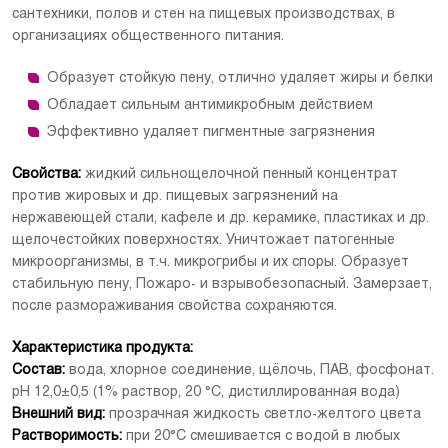
сантехники, полов и стен на пищевых производствах, в
Вес (кг)
5.2
организациях общественного питания.
Образует стойкую пену, отлично удаляет жиры и белки
Обладает сильным антимикробным действием
Эффективно удаляет пигментные загрязнения
Свойства:
жидкий сильнощелочной пенный концентрат
против жировых и др. пищевых загрязнений на
нержавеющей стали, кафеле и др. керамике, пластиках и др.
щелочестойких поверхностях. Уничтожает патогенные
микроорганизмы, в т.ч. микрогрибы и их споры. Образует
стабильную пену, Пожаро- и взрывобезопасный. Замерзает,
после размораживания свойства сохраняются.
Характеристика продукта:
Состав:
вода, хлорное соединение, щёлочь, ПАВ, фосфонат.
рН 12,0±0,5 (1% раствор, 20 °С, дистиллированная вода)
Внешний вид:
прозрачная жидкость светло-желтого цвета
Растворимость:
при 20°С смешивается с водой в любых