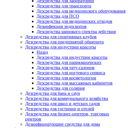
Дезсредства для лабораторий
Дезсредства для транспорта
Дезсредства для медицинского оборудования
Дезсредства для ПСО
Дезсредства для медицинских отходов
Дезинфекция эндоскопов
Дезсредства широкого спектра действия
Дезсредства для спортивных клубов
Дезсредства для предприятий общепита
Дезсредства для индустрии красоты
Назад
Дезсредства для индустрии красоты
Дезсредства для парикмахерских
Дезсредства для тату-салонов
Дезсредства для ногтевого сервиса
Дезсредства для косметологии
Дезсредства для массажных кабинетов
Дезсредства для солярия
Дезсредства для бань и саун
Дезсредства для коммунального хозяйства
Дезсредства для школ и детских садов
Дезсредства для гостиниц и отелей
Дезсредства для бизнес-центров, торговых
центров
Дезинфицирующие средства для дома