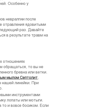
чей. Особенно у
ов невралгии после
ле отравления ядовитыми
следующий раз. Давайте
ься в результате травм на
ех отношениях
м обращаться, то вы не
ленного бревна или ветки.
ным мылом Септолит
,
 нашей линейки. При
ю.
цевыми инструментами
мку лопаты или мотыги.
 то и вовсе босиком. Если