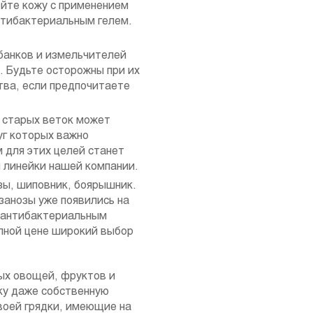
ойте кожу с применением
нтибактериальным гелем.
банков и измельчителей
. Будьте осторожны при их
тва, если предпочитаете
т старых веток может
уг которых важно
 для этих целей станет
 линейки нашей компании.
зы, шиповник, боярышник.
занозы уже появились на
г антибактериальным
упной цене широкий выбор
ых овощей, фруктов и
чку даже собственную
воей грядки, имеющие на