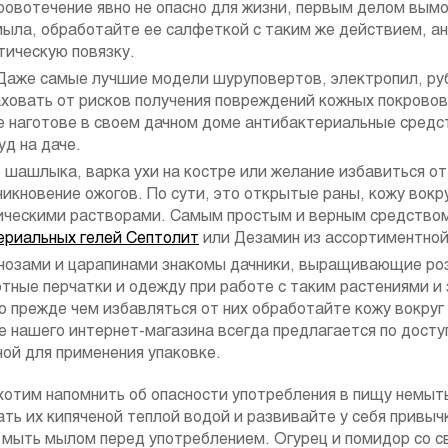
кровотечение явно не опасно для жизни, первым делом вым
мыла, обработайте ее салфеткой с таким же действием, а
тическую повязку.
Даже самые лучшие модели шуруповертов, электропил, ру
аховать от рисков получения повреждений кожных покровов
 наготове в своем дачном доме антибактериальные средс
д на даче.
 шашлыка, варка ухи на костре или желание избавиться о
никновение ожогов. По сути, это открытые раны, кожу вокр
ическими растворами. Самым простым и верным средством
ериальных гелей Септолит
или Дезамин из ассортиментной
анозами и царапинами знакомы дачники, выращивающие ро
отные перчатки и одежду при работе с таким растениями и 
то прежде чем избавляться от них обработайте кожу вокру
е нашего интернет-магазина всегда предлагается по дост
ной для применения упаковке.
хотим напомнить об опасности употребления в пищу немыт
ать их кипяченой теплой водой и развивайте у себя привы
мыть мылом перед употреблением. Огурец и помидор со с