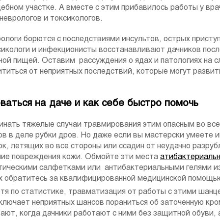
ебном участке. А вместе с этим прибавилось работы у вра
неврологов и токсикологов.
ологи борются с последствиями инсультов, острых приступ
оксикологи и инфекционисты восстанавливают дачников пос
ной пищей. Оставим рассуждения о ядах и патологиях на 
ититься от неприятных последствий, которые могут развит
аться на даче и как себе быстро помочь
инать тяжелые случаи травмирования этим опасным во вс
в в деле рубки дров. Но даже если вы мастерски умеете и
к, летящих во все стороны или ссадин от неудачно разруб
ние повреждения кожи. Обмойте эти места
атибактериаль
тическими салфетками или антибактериальными гелями из
х обратитесь за квалифицированной медицинской помощь
отя по статистике, травматизация от работы с этими шан
сключает неприятных шансов пораниться об заточенную кро
ают, когда дачники работают с ними без защитной обуви, а