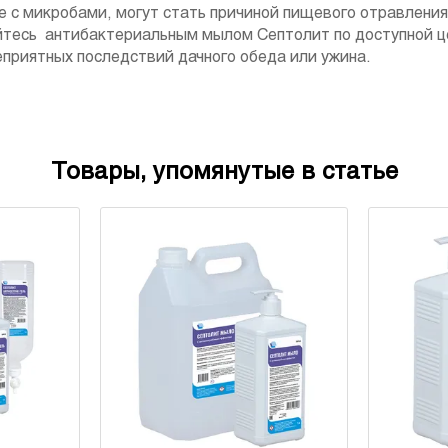
е с микробами, могут стать причиной пищевого отравлени
тесь антибактериальным мылом Септолит по доступной це
еприятных последствий дачного обеда или ужина.
Товары, упомянутые в статье