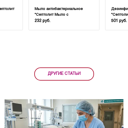
ептолит
Мыло антибактериальное
Дезинфи
"Септолит Мыло с
"Септоли
антимикробным эффектом"
232 руб.
501 руб.
ДРУГИЕ СТАТЬИ