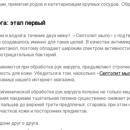
ии, принятии родов и катетеризации крупных сосудов. Об
га: этап первый
м и водой в течение двух минут. «Септолит мыло» с под
оздавалось именно для таких целей. В качестве антимик
иэтанол, поэтому обладает широким спектром активности
мотрицательных бактерий.
меняются при обработке рук хирурга, предъявляют строгие 
ость для кожи. Убедиться в том, насколько «
Септолит мы
ранице нашего интернет-магазина.
гигиенической обработке рук хирурга полезно не только м
виях пандемии тщательная гигиена существенно снижает р
 пальцев до верхней трети предплечья, стараясь при этом 
участков кожи и посторонних предметов.
они друг о друга.