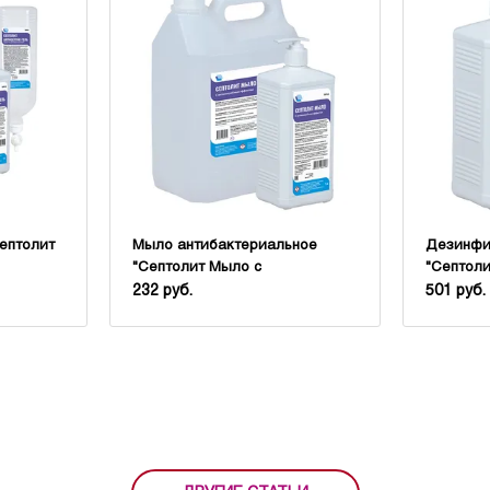
ептолит
Мыло антибактериальное
Дезинфи
"Септолит Мыло с
"Септоли
антимикробным эффектом"
232 руб.
501 руб.