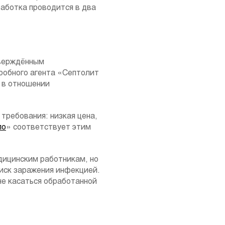
работка проводится в два
тверждённым
робного агента «Септолит
 в отношении
требования: низкая цена,
ло
» соответствует этим
едицинским работникам, но
иск заражения инфекцией.
не касаться обработанной