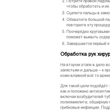
Потрите правой ладонь
чтобы обработать и их
Сцепите пальцы в замо
Обхватите большой пал
повторите эту процеду
Поочерёдно круговыми 
поможет вымыть содер
Завершается первый э
Обработка рук хирур
На втором этапе в дело в
запястьям и дальше – к п
кожи влажной всё то врем
Для такой цели подойдёт 
как и положено антисепти
включая возбудителей тубе
полиомиелита, обширную г
грибковые инфекции. Подр