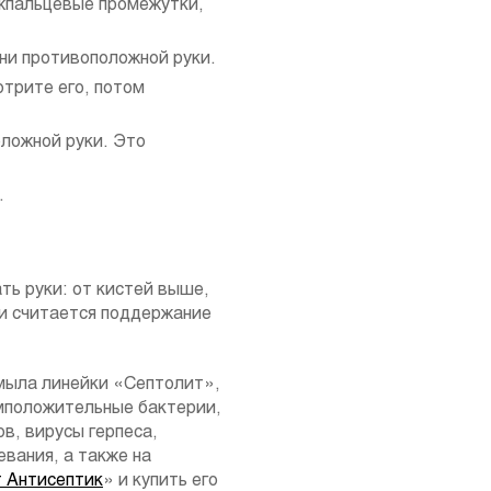
ежпальцевые промежутки,
ни противоположной руки.
отрите его, потом
ложной руки. Это
.
ть руки: от кистей выше,
ки считается поддержание
 мыла линейки «Септолит»,
амположительные бактерии,
в, вирусы герпеса,
вания, а также на
 Антисептик
» и купить его