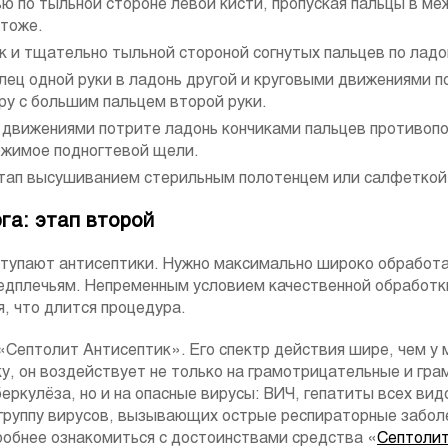
ю по тыльной стороне левой кисти, пропуская пальцы в м
 тоже.
к и тщательно тыльной стороной согнутых пальцев по ладо
ец одной руки в ладонь другой и круговыми движениями п
ру с большим пальцем второй руки.
движениями потрите ладонь кончиками пальцев противопо
жимое подногтевой щели.
тап высушиванием стерильным полотенцем или салфеткой
га: этап второй
ступают антисептики. Нужно максимально широко обработа
редплечьям. Непременным условием качественной обработ
я, что длится процедура.
«Септолит Антисептик». Его спектр действия шире, чем у
ку, он воздействует не только на грамотрицательные и гр
ркулёза, но и на опасные вирусы: ВИЧ, гепатиты всех видо
руппу вирусов, вызывающих острые респираторные заболе
обнее ознакомиться с достоинствами средства «
Септолит