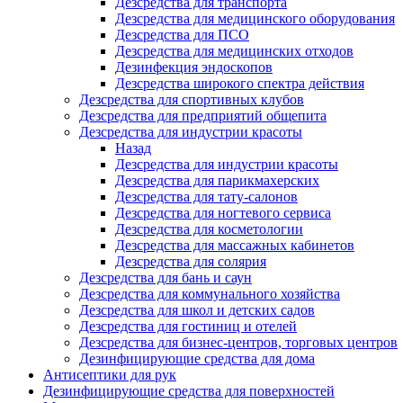
Дезсредства для транспорта
Дезсредства для медицинского оборудования
Дезсредства для ПСО
Дезсредства для медицинских отходов
Дезинфекция эндоскопов
Дезсредства широкого спектра действия
Дезсредства для спортивных клубов
Дезсредства для предприятий общепита
Дезсредства для индустрии красоты
Назад
Дезсредства для индустрии красоты
Дезсредства для парикмахерских
Дезсредства для тату-салонов
Дезсредства для ногтевого сервиса
Дезсредства для косметологии
Дезсредства для массажных кабинетов
Дезсредства для солярия
Дезсредства для бань и саун
Дезсредства для коммунального хозяйства
Дезсредства для школ и детских садов
Дезсредства для гостиниц и отелей
Дезсредства для бизнес-центров, торговых центров
Дезинфицирующие средства для дома
Антисептики для рук
Дезинфицирующие средства для поверхностей