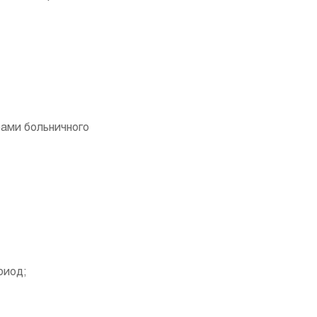
ами больничного
риод;