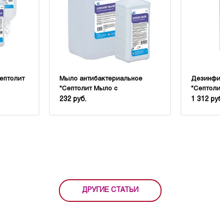
ептолит
Мыло антибактериальное
Дезинфи
"Септолит Мыло с
"Септол
антимикробным эффектом"
232 руб.
1 312 ру
ДРУГИЕ СТАТЬИ