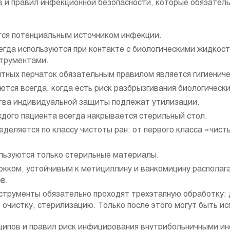
 и правил инфекционной безопасности, которые обязатель
:
тся потенциальным источником инфекции.
гда используются при контакте с биологическими жидкос
струментами.
итных перчаток обязательным правилом является гигиениче
тся всегда, когда есть риск разбрызгивания биологическ
тва индивидуальной защиты подлежат утилизации.
ждого пациента всегда накрывается стерильный стол.
еделяется по классу чистоты ран: от первого класса «чист
льзуются только стерильные материалы.
кком, устойчивым к метициллину и ванкомицину располага
в.
струменты обязательно проходят трехэтапную обработку:
очистку, стерилизацию. Только после этого могут быть ис
ципов и правил риск инфицирования внутрибольничными и