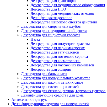
Дезсредства для транспорта
Дезсредства для медицинского оборудования
Дезсредства для ПСО
Дезсредства для медицинских отходов
Дезинфекция эндоскопов
Дезсредства широкого спектра действия
Дезсредства для спортивных клубов
Дезсредства для предприятий общепита
Дезсредства для индустрии красоты
Назад
Дезсредства для индустрии красоты
Дезсредства для парикмахерских
Дезсредства для тату-салонов
Дезсредства для ногтевого сервиса
Дезсредства для косметологии
Дезсредства для массажных кабинетов
Дезсредства для солярия
Дезсредства для бань и саун
Дезсредства для коммунального хозяйства
Дезсредства для школ и детских садов
Дезсредства для гостиниц и отелей
Дезсредства для бизнес-центров, торговых центров
Дезинфицирующие средства для дома
Антисептики для рук
Дезинфицирующие средства для поверхностей