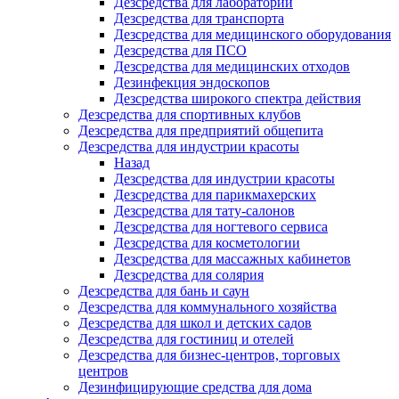
Дезсредства для лабораторий
Дезсредства для транспорта
Дезсредства для медицинского оборудования
Дезсредства для ПСО
Дезсредства для медицинских отходов
Дезинфекция эндоскопов
Дезсредства широкого спектра действия
Дезсредства для спортивных клубов
Дезсредства для предприятий общепита
Дезсредства для индустрии красоты
Назад
Дезсредства для индустрии красоты
Дезсредства для парикмахерских
Дезсредства для тату-салонов
Дезсредства для ногтевого сервиса
Дезсредства для косметологии
Дезсредства для массажных кабинетов
Дезсредства для солярия
Дезсредства для бань и саун
Дезсредства для коммунального хозяйства
Дезсредства для школ и детских садов
Дезсредства для гостиниц и отелей
Дезсредства для бизнес-центров, торговых
центров
Дезинфицирующие средства для дома