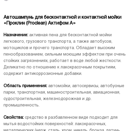
Автошампунь для бесконтактной и контактной мойки
Производитель
ООО Сателлит
«Проклин (Proclean) Актифом А»
Назначение:
активная пена для бесконтактной мойки
легкового, грузового транспорта, а также автобусов,
мотоциклов и прочего транспорта. Обладает высоким
пенообразованием, сильным моющим эффектом при очень
стойких загрязнениях, работает в воде любой жесткости.
Деликатно по отношению к лакокрасочным покрытиям,
содержит антикоррозионные добавки.
Область применения:
автомойки, автосервисы, автобусные
парки, транспортная, машиностроительная, авиационная,
судостроительная, железнодорожная и др.
промышленность.
[Скачать]
Свойства:
средство в разбавленном виде подходит для
мытья водостойких поверхностей: лакокрасочных,
металлических (нерж. сталь, хром, никель, бронза, латунь,