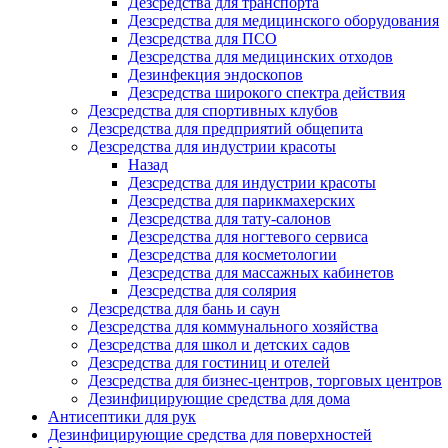
Дезсредства для транспорта
Дезсредства для медицинского оборудования
Дезсредства для ПСО
Дезсредства для медицинских отходов
Дезинфекция эндоскопов
Дезсредства широкого спектра действия
Дезсредства для спортивных клубов
Дезсредства для предприятий общепита
Дезсредства для индустрии красоты
Назад
Дезсредства для индустрии красоты
Дезсредства для парикмахерских
Дезсредства для тату-салонов
Дезсредства для ногтевого сервиса
Дезсредства для косметологии
Дезсредства для массажных кабинетов
Дезсредства для солярия
Дезсредства для бань и саун
Дезсредства для коммунального хозяйства
Дезсредства для школ и детских садов
Дезсредства для гостиниц и отелей
Дезсредства для бизнес-центров, торговых центров
Дезинфицирующие средства для дома
Антисептики для рук
Дезинфицирующие средства для поверхностей