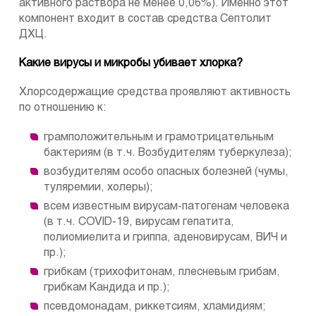
активного раствора не менее 0,06%). Именно этот
компонент входит в состав средства Септолит
ДХЦ.
Какие вирусы и микробы убивает хлорка?
Хлорсодержащие средства проявляют активность
по отношению к:
грамположительным и грамотрицательным
бактериям (в т.ч. Возбудителям туберкулеза);
возбудителям особо опасных болезней (чумы,
туляремии, холеры);
всем известным вирусам-патогенам человека
(в т.ч. COVID-19, вирусам гепатита,
полиомиелита и гриппа, аденовирусам, ВИЧ и
пр.);
грибкам (трихофитонам, плесневым грибам,
грибкам Кандида и пр.);
псевдомонадам, риккетсиям, хламидиям;