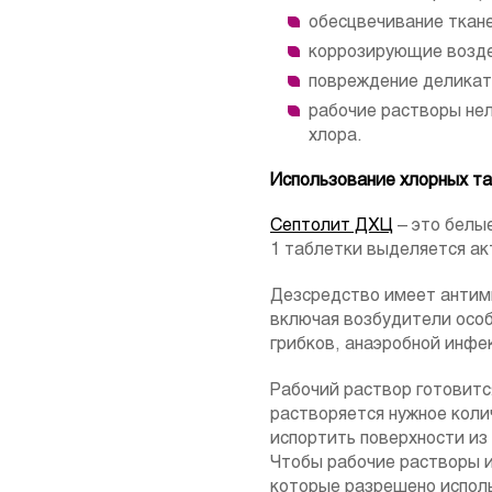
обесцвечивание ткане
коррозирующие возде
повреждение деликат
рабочие растворы нел
хлора.
Использование хлорных т
Септолит ДХЦ
– это белые
1 таблетки выделяется акт
Дезсредство имеет антим
включая возбудители особ
грибков, анаэробной инфе
Рабочий раствор готовитс
растворяется нужное коли
испортить поверхности из 
Чтобы рабочие растворы 
которые разрешено исполь