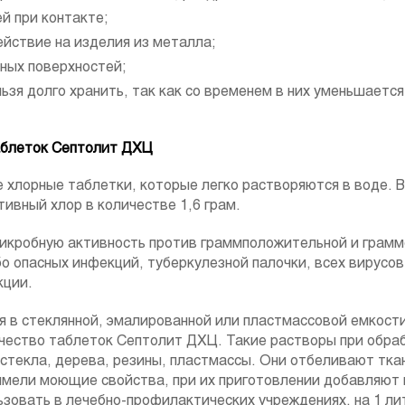
й при контакте;
йствие на изделия из металла;
ных поверхностей;
ьзя долго хранить, так как со временем в них уменьшаетс
аблеток Септолит ДХЦ
 хлорные таблетки, которые легко растворяются в воде. 
ивный хлор в количестве 1,6 грам.
икробную активность против граммположительной и грам
о опасных инфекций, туберкулезной палочки, всех вирусов
кции.
я в стеклянной, эмалированной или пластмассовой емкости
чество таблеток Септолит ДХЦ. Такие растворы при обраб
стекла, дерева, резины, пластмассы. Они отбеливают ткани
имели моющие свойства, при их приготовлении добавляют
зовать в лечебно-профилактических учреждениях, на 1 лит