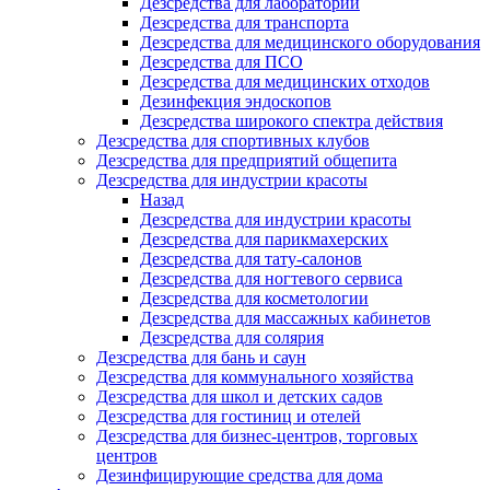
Дезсредства для лабораторий
Дезсредства для транспорта
Дезсредства для медицинского оборудования
Дезсредства для ПСО
Дезсредства для медицинских отходов
Дезинфекция эндоскопов
Дезсредства широкого спектра действия
Дезсредства для спортивных клубов
Дезсредства для предприятий общепита
Дезсредства для индустрии красоты
Назад
Дезсредства для индустрии красоты
Дезсредства для парикмахерских
Дезсредства для тату-салонов
Дезсредства для ногтевого сервиса
Дезсредства для косметологии
Дезсредства для массажных кабинетов
Дезсредства для солярия
Дезсредства для бань и саун
Дезсредства для коммунального хозяйства
Дезсредства для школ и детских садов
Дезсредства для гостиниц и отелей
Дезсредства для бизнес-центров, торговых
центров
Дезинфицирующие средства для дома