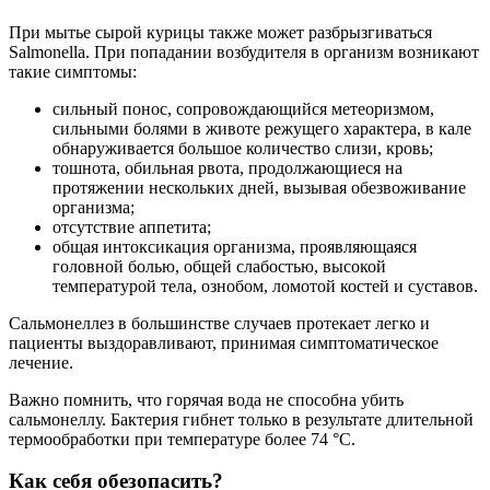
При мытье сырой курицы также может разбрызгиваться
Salmonella. При попадании возбудителя в организм возникают
такие симптомы:
сильный понос, сопровождающийся метеоризмом,
сильными болями в животе режущего характера, в кале
обнаруживается большое количество слизи, кровь;
тошнота, обильная рвота, продолжающиеся на
протяжении нескольких дней, вызывая обезвоживание
организма;
отсутствие аппетита;
общая интоксикация организма, проявляющаяся
головной болью, общей слабостью, высокой
температурой тела, ознобом, ломотой костей и суставов.
Сальмонеллез в большинстве случаев протекает легко и
пациенты выздоравливают, принимая симптоматическое
лечение.
Важно помнить, что горячая вода не способна убить
сальмонеллу. Бактерия гибнет только в результате длительной
термообработки при температуре более 74 °C.
Как себя обезопасить?