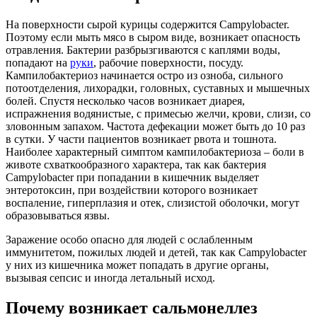
На поверхности сырой курицы содержится Campylobacter.
Поэтому если мыть мясо в сыром виде, возникает опасность
отравления. Бактерии разбрызгиваются с каплями воды,
попадают на
руки
, рабочие поверхности, посуду.
Кампилобактериоз начинается остро из озноба, сильного
потоотделения, лихорадки, головных, суставных и мышечных
болей. Спустя несколько часов возникает диарея,
испражнения водянистые, с примесью желчи, крови, слизи, со
зловонным запахом. Частота дефекации может быть до 10 раз
в сутки. У части пациентов возникает рвота и тошнота.
Наиболее характерный симптом кампилобактериоза – боли в
животе схваткообразного характера, так как бактерия
Campylobacter при попадании в кишечник выделяет
энтеротоксин, при воздействии которого возникает
воспаление, гиперплазия и отек, слизистой оболочки, могут
образовываться язвы.
Заражение особо опасно для людей с ослабленным
иммунитетом, пожилых людей и детей, так как Campylobacter
у них из кишечника может попадать в другие органы,
вызывая сепсис и иногда летальный исход.
Почему возникает сальмонеллез