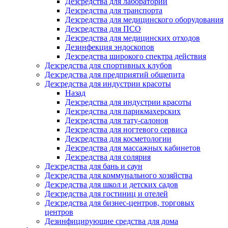
Дезсредства для лабораторий
Дезсредства для транспорта
Дезсредства для медицинского оборудования
Дезсредства для ПСО
Дезсредства для медицинских отходов
Дезинфекция эндоскопов
Дезсредства широкого спектра действия
Дезсредства для спортивных клубов
Дезсредства для предприятий общепита
Дезсредства для индустрии красоты
Назад
Дезсредства для индустрии красоты
Дезсредства для парикмахерских
Дезсредства для тату-салонов
Дезсредства для ногтевого сервиса
Дезсредства для косметологии
Дезсредства для массажных кабинетов
Дезсредства для солярия
Дезсредства для бань и саун
Дезсредства для коммунального хозяйства
Дезсредства для школ и детских садов
Дезсредства для гостиниц и отелей
Дезсредства для бизнес-центров, торговых
центров
Дезинфицирующие средства для дома