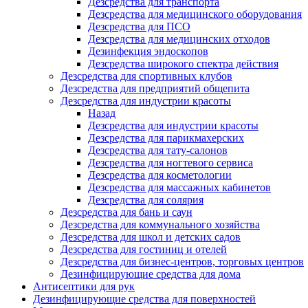
Дезсредства для транспорта
Дезсредства для медицинского оборудования
Дезсредства для ПСО
Дезсредства для медицинских отходов
Дезинфекция эндоскопов
Дезсредства широкого спектра действия
Дезсредства для спортивных клубов
Дезсредства для предприятий общепита
Дезсредства для индустрии красоты
Назад
Дезсредства для индустрии красоты
Дезсредства для парикмахерских
Дезсредства для тату-салонов
Дезсредства для ногтевого сервиса
Дезсредства для косметологии
Дезсредства для массажных кабинетов
Дезсредства для солярия
Дезсредства для бань и саун
Дезсредства для коммунального хозяйства
Дезсредства для школ и детских садов
Дезсредства для гостиниц и отелей
Дезсредства для бизнес-центров, торговых центров
Дезинфицирующие средства для дома
Антисептики для рук
Дезинфицирующие средства для поверхностей