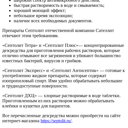
широкий спектр антимикробного действия;
быстрая растворимость в воде и смываемость;
хороший моющий эффект;
небольшое время экспозиции;
наличие всех необходимых документов.
Препараты Септолит отечественной компании Сателлит
отвечают этим требованиям.
«Септолит Тетра» и «Септолит Плюс»— концентрированные
дезсредства для приготовления рабочих растворов, которые
отлично отмывают все загрязнения и убивают большинство
известных бактерий, вирусов и грибков.
«Септолит Экспресс» и «Септолит Антисептик» — готовые к
употреблению жидкие препараты, которые содержат
изопропиловый спирт. Ими удобно обрабатывать небольшие
и труднодоступные поверхности.
«Септолит ДХЦ» — хлорные растворимые в воде таблетки.
Приготовленным из них раствором можно обрабатывать
клеёнки и кушетки для пациентов.
Все перечисленные дезсредства можно приобрести на сайте
интернет-магазина
https://septolit.ru/
.