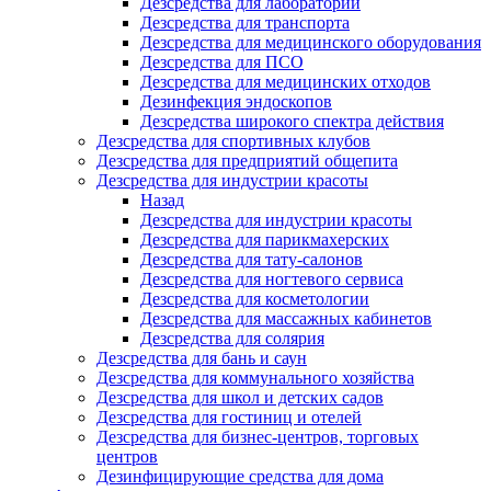
Дезсредства для лабораторий
Дезсредства для транспорта
Дезсредства для медицинского оборудования
Дезсредства для ПСО
Дезсредства для медицинских отходов
Дезинфекция эндоскопов
Дезсредства широкого спектра действия
Дезсредства для спортивных клубов
Дезсредства для предприятий общепита
Дезсредства для индустрии красоты
Назад
Дезсредства для индустрии красоты
Дезсредства для парикмахерских
Дезсредства для тату-салонов
Дезсредства для ногтевого сервиса
Дезсредства для косметологии
Дезсредства для массажных кабинетов
Дезсредства для солярия
Дезсредства для бань и саун
Дезсредства для коммунального хозяйства
Дезсредства для школ и детских садов
Дезсредства для гостиниц и отелей
Дезсредства для бизнес-центров, торговых
центров
Дезинфицирующие средства для дома