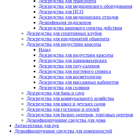
Дезсредства для транспорта
Дезсредства для медицинского оборудования
Дезсредства для ПСО
Дезсредства для медицинских отходов
Дезинфекция эндоскопов
Дезсредства широкого спектра действия
Дезсредства для спортивных клубов
Дезсредства для предприятий общепита
Дезсредства для индустрии красоты
Назад
Дезсредства для индустрии красоты
Дезсредства для парикмахерских
Дезсредства для тату-салонов
Дезсредства для ногтевого сервиса
Дезсредства для косметологии
Дезсредства для массажных кабинетов
Дезсредства для солярия
Дезсредства для бань и саун
Дезсредства для коммунального хозяйства
Дезсредства для школ и детских садов
Дезсредства для гостиниц и отелей
Дезсредства для бизнес-центров, торговых центров
Дезинфицирующие средства для дома
Антисептики для рук
Дезинфицирующие средства для поверхностей