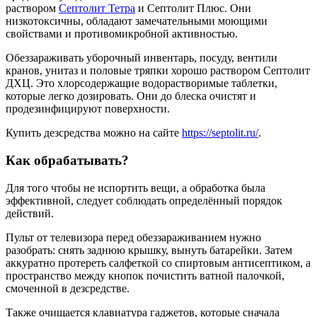
раствором
Септолит Тетра
и Септолит Плюс. Они
низкотоксичны, обладают замечательными моющими
свойствами и противомикробной активностью.
Обеззараживать уборочный инвентарь, посуду, вентили
кранов, унитаз и половые тряпки хорошо раствором Септолит
ДХЦ. Это хлорсодержащие водорастворимые таблетки,
которые легко дозировать. Они до блеска очистят и
продезинфицируют поверхности.
Купить дезсредства можно на сайте
https://septolit.ru/
.
Как обрабатывать?
Для того чтобы не испортить вещи, а обработка была
эффективной, следует соблюдать определённый порядок
действий.
Пульт от телевизора перед обеззараживанием нужно
разобрать: снять заднюю крышку, вынуть батарейки. Затем
аккуратно протереть салфеткой со спиртовым антисептиком, а
пространство между кнопок почистить ватной палочкой,
смоченной в дезсредстве.
Также очищается клавиатура гаджетов, которые сначала