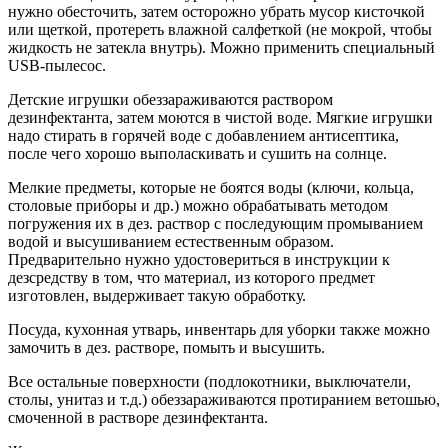
нужно обесточить, затем осторожно убрать мусор кисточкой
или щеткой, протереть влажной салфеткой (не мокрой, чтобы
жидкость не затекла внутрь). Можно применить специальный
USB-пылесос.
Детские игрушки обеззараживаются раствором
дезинфектанта, затем моются в чистой воде. Мягкие игрушки
надо стирать в горячей воде с добавлением антисептика,
после чего хорошо выполаскивать и сушить на солнце.
Мелкие предметы, которые не боятся воды (ключи, кольца,
столовые приборы и др.) можно обрабатывать методом
погружения их в дез. раствор с последующим промыванием
водой и высушиванием естественным образом.
Предварительно нужно удостовериться в инструкции к
дезсредству в том, что материал, из которого предмет
изготовлен, выдерживает такую обработку.
Посуда, кухонная утварь, инвентарь для уборки также можно
замочить в дез. растворе, помыть и высушить.
Все остальные поверхности (подлокотники, выключатели,
столы, унитаз и т.д.) обеззараживаются протиранием ветошью,
смоченной в растворе дезинфектанта.