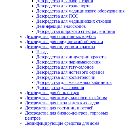
Дезсредства для лабораторий
Дезсредства для транспорта
Дезсредства для медицинского оборудования
Дезсредства для ПСО
Дезсредства для медицинских отходов
Дезинфекция эндоскопов
Дезсредства широкого спектра действия
Дезсредства для спортивных клубов
Дезсредства для предприятий общепита
Дезсредства для индустрии красоты
Назад
Дезсредства для индустрии красоты
Дезсредства для парикмахерских
Дезсредства для тату-салонов
Дезсредства для ногтевого сервиса
Дезсредства для косметологии
Дезсредства для массажных кабинетов
Дезсредства для солярия
Дезсредства для бань и саун
Дезсредства для коммунального хозяйства
Дезсредства для школ и детских садов
Дезсредства для гостиниц и отелей
Дезсредства для бизнес-центров, торговых
центров
Дезинфицирующие средства для дома