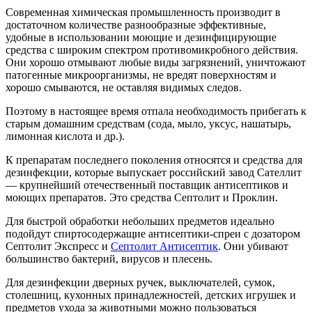
Современная химическая промышленность производит в
достаточном количестве разнообразные эффективные,
удобные в использовании моющие и дезинфицирующие
средства с широким спектром противомикробного действия.
Они хорошо отмывают любые виды загрязнений, уничтожают
патогенные микроорганизмы, не вредят поверхностям и
хорошо смываются, не оставляя видимых следов.
Поэтому в настоящее время отпала необходимость прибегать к
старым домашним средствам (сода, мыло, уксус, нашатырь,
лимонная кислота и др.).
К препаратам последнего поколения относятся и средства для
дезинфекции, которые выпускает российский завод Сателлит
— крупнейший отечественный поставщик антисептиков и
моющих препаратов. Это средства Септолит и Проклин.
Для быстрой обработки небольших предметов идеально
подойдут спиртосодержащие антисептики-спреи с дозатором
Септолит Экспресс и
Септолит Антисептик
. Они убивают
большинство бактерий, вирусов и плесень.
Для дезинфекции дверных ручек, выключателей, сумок,
столешниц, кухонных принадлежностей, детских игрушек и
предметов ухода за животными можно пользоваться