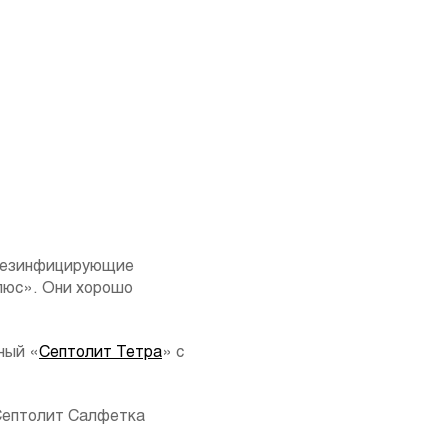
 дезинфицирующие
люс». Они хорошо
ный «
Септолит Тетра
» с
«Септолит Салфетка