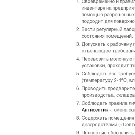
Своевременно и правил
инвентаря на предприя
помощью разрешенны
подходит для поверхн
Вести регулярный лабо
состояния помещений.
Допускать к рабочему 
отвечающее требован
Перевозить молочную 
установки, проходит т
Соблюдать все требуем
(температуру 2-4°C, вл
Проводить предварите
производства, складов
Соблюдать правила лич
Антисептик
», смена са
Содержать помещения в
дезсредствами («Септ
Полностью обеспечить 