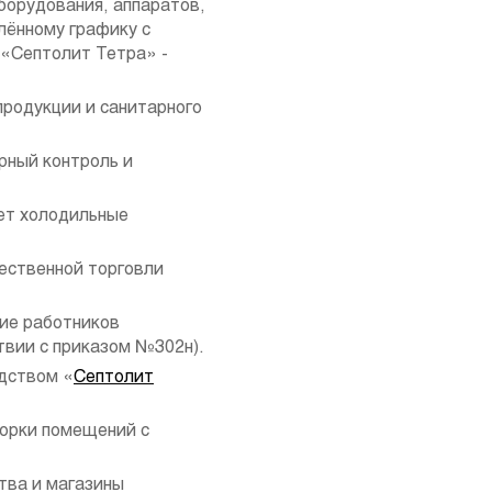
борудования, аппаратов,
лённому графику с
«Септолит Тетра» -
продукции и санитарного
рный контроль и
ет холодильные
ественной торговли
ие работников
твии с приказом №302н).
едством «
Септолит
борки помещений с
тва и магазины