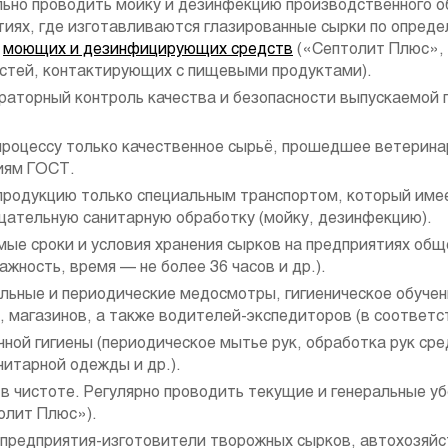
ьно проводить мойку и дезинфекцию производственного о
тиях, где изготавливаются глазированные сырки по опреде
х
моющих и дезинфицирующих средств
(«Септолит Плюс», 
остей, контактирующих с пищевыми продуктами).
раторный контроль качества и безопасности выпускаемой 
процессу только качественное сырьё, прошедшее ветерина
иям ГОСТ.
продукцию только специальным транспортом, который име
щательную санитарную обработку (мойку, дезинфекцию).
ые сроки и условия хранения сырков на предприятиях общ
ажность, время — не более 36 часов и др.).
льные и периодические медосмотры, гигиеническое обучен
, магазинов, а также водителей-экспедиторов (в соответс
ной гигиены (периодическое мытье рук, обработка рук ср
нитарной одежды и др.).
 чистоте. Регулярно проводить текущие и генеральные у
олит Плюс»).
предприятия-изготовители творожных сырков, автохозяйс