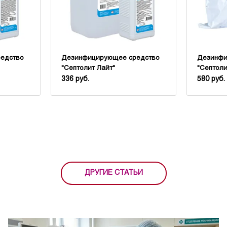
едство
Дезинфицирующее средство
Дезинфи
"Септолит Лайт"
"Септол
антисепт
336 руб.
580 руб.
ДРУГИЕ СТАТЬИ