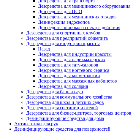
Дезсредства для транспорта
Дезсредства для медицинского оборудования
Дезсредства для ПСО
Дезсредства для медицинских отходов
Дезинфекция эндоскопов
Дезсредства широкого спектра действия
Дезсредства для спортивных клубов
Дезсредства для предприятий общепита
Дезсредства для индустрии красоты
Назад
Дезсредства для индустрии красоты
Дезсредства для парикмахерских
Дезсредства для тату-салонов
Дезсредства для ногтевого сервиса
Дезсредства для косметологии
Дезсредства для массажных кабинетов
Дезсредства для солярия
Дезсредства для бань и саун
Дезсредства для коммунального хозяйства
Дезсредства для школ и детских садов
Дезсредства для гостиниц и отелей
Дезсредства для бизнес-центров, торговых центров
Дезинфицирующие средства для дома
Антисептики для рук
Дезинфицирующие средства для поверхностей