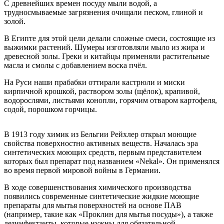
С древнейших времен посуду мыли водой, а
трудносмываемые загрязнения очищали песком, глиной и
золой.
В Египте для этой цели делали сложные смеси, состоящие из
выжимки растений. Шумеры изготовляли мыло из жира и
древесной золы. Греки и китайцы применяли растительные
масла и смолы с добавлением воска пчёл.
На Руси наши прабабки оттирали кастрюли и миски
кирпичной крошкой, раствором золы (щёлок), крапивой,
водорослями, листьями конопли, горячим отваром картофеля,
содой, порошком горчицы.
В 1913 году химик из Бельгии Рейхлер открыл моющие
свойства поверхностно активных веществ. Началась эра
синтетических моющих средств, первым представителем
которых был препарат под названием «Nekal». Он применялся
во время первой мировой войны в Германии.
В ходе совершенствования химического производства
появились современные синтетические жидкие моющие
препараты для мытья поверхностей на основе ПАВ
(например, такие как «Проклин для мытья посуды»), а также
дезинфектанты, которые нужны для обязательной