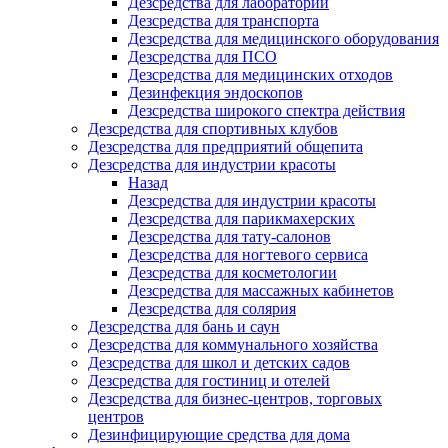
Дезсредства для лабораторий
Дезсредства для транспорта
Дезсредства для медицинского оборудования
Дезсредства для ПСО
Дезсредства для медицинских отходов
Дезинфекция эндоскопов
Дезсредства широкого спектра действия
Дезсредства для спортивных клубов
Дезсредства для предприятий общепита
Дезсредства для индустрии красоты
Назад
Дезсредства для индустрии красоты
Дезсредства для парикмахерских
Дезсредства для тату-салонов
Дезсредства для ногтевого сервиса
Дезсредства для косметологии
Дезсредства для массажных кабинетов
Дезсредства для солярия
Дезсредства для бань и саун
Дезсредства для коммунального хозяйства
Дезсредства для школ и детских садов
Дезсредства для гостиниц и отелей
Дезсредства для бизнес-центров, торговых
центров
Дезинфицирующие средства для дома