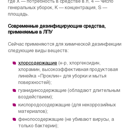
где Х — потребность в средстве в л, 4 — число
генеральных уборок, К — концентрация, S —
площадь.
Современные дезинфицирующие средства,
применяемые в ЛПУ
Сейчас применяются для химической дезинфекции
следующие виды веществ:
хлорсодержащие
(н-р, хлоргексидин,
хлорамин, высокоэффективная продуктовая
линейка «Проклин» для уборки и мытья
поверхностей);
гуанидинсодержащие (обладают длительным
воздействием);
кислородосодержащие (для некоррозийных
материалов);
фенолосодержащие (не убивают вирусы, а
только бактерии);