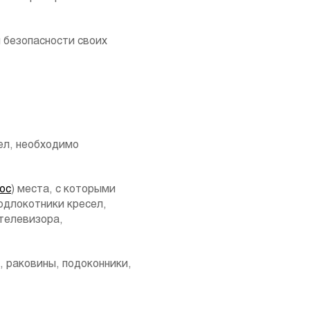
 безопасности своих
ел, необходимо
юс
) места, с которыми
одлокотники кресел,
 телевизора,
, раковины, подоконники,