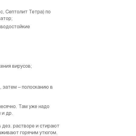
с, Септолит Тетра) по
ратор;
е водостойкие
ения вирусов;
 затем – полосканию в
есячно. Там уже надо
 и др.
 дез. растворе и стирают
аживают горячим утюгом.