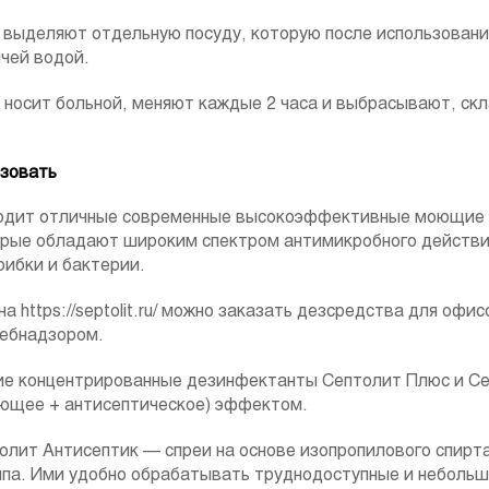
 выделяют отдельную посуду, которую после использован
чей водой.
носит больной, меняют каждые 2 часа и выбрасывают, скл
ьзовать
водит отличные современные высокоэффективные моющие
орые обладают широким спектром антимикробного действи
рибки и бактерии.
а https://septolit.ru/ можно заказать дезсредства для офис
ребнадзором.
ие концентрированные дезинфектанты Септолит Плюс и Се
ющее + антисептическое) эффектом.
олит Антисептик — спреи на основе изопропилового спирт
па. Ими удобно обрабатывать труднодоступные и небольш