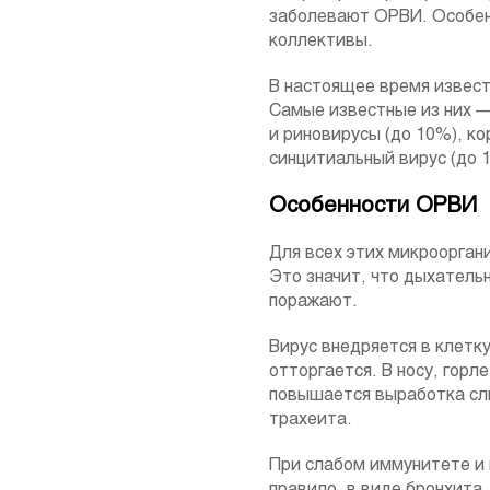
заболевают ОРВИ. Особенн
коллективы.
В настоящее время извест
Самые известные из них — 
и риновирусы (до 10%), к
синцитиальный вирус (до 1
Особенности ОРВИ
Для всех этих микроорган
Это значит, что дыхатель
поражают.
Вирус внедряется в клетку
отторгается. В носу, горл
повышается выработка сли
трахеита.
При слабом иммунитете и 
правило, в виде бронхита,