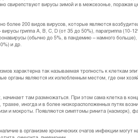
о свирепствуют вирусы зимой и в межсезонье, поражая ц
но более 200 видов вирусов, которые являются возбудите
вирусы гриппа А, B, C, D (от 35 до 50%), парагриппа (10-1
оронавирусы (обычно до 5%, в пандемию – намного больше),
0%) и др.
измов характерна так называемая тропность к клеткам эпи
ные органы являются их излюбленным местом, где они хоз
, начинает там размножаться. При этом сама клетка в конц
е, трахее, иногда и в более низкорасположенных путях возн
зи и мокроты. Появляются симптомы ринита (насморк), фа
наличие в организме хронических очагов инфекции могут н
 отита, синусита, пневмонии.