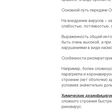
Основной путь передачи О
На внедрение вирусов – з
слабостью, потливостью, 
Выраженность общей инток
быть очень высокой, а пр
нарушениями в виде насмо
Особенности респираторны
Например, более сложноус
парагриппа и коронавирус
строение (нет оболочки) 
условиях значительно доль
Химические дезинфициру
сложного строения быстре
риновирус.