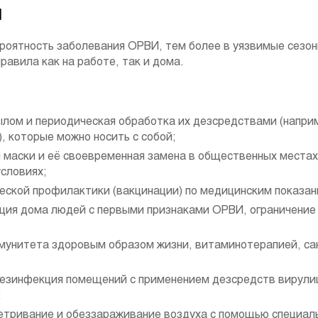
И
ероятность заболевания ОРВИ, тем более в уязвимые сезо
равила как на работе, так и дома.
ылом и периодическая обработка их дезсредствами (напри
, которые можно носить с собой;
 маски и её своевременная замена в общественных местах
словиях;
еской профилактики (вакцинации) по медицинским показан
яция дома людей с первыми признаками ОРВИ, ограничение
ммунитета здоровым образом жизни, витаминотерапией, с
 дезинфекция помещений с применением дезсредств вирули
;
ветривание и обеззараживание воздуха с помощью специал