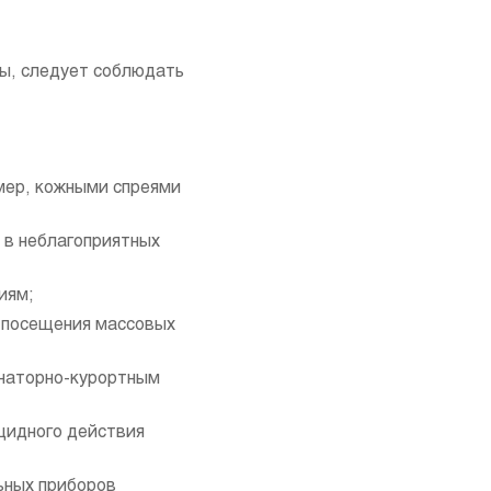
ны, следует соблюдать
мер, кожными спреями
 в неблагоприятных
иям;
 посещения массовых
анаторно-курортным
цидного действия
ьных приборов