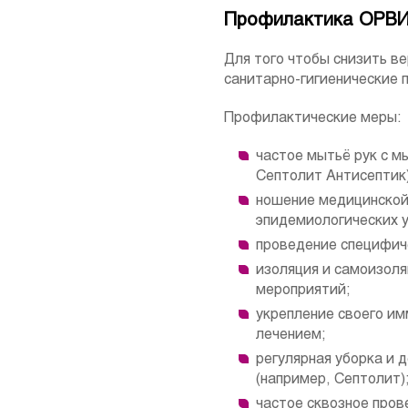
Профилактика ОРВ
Для того чтобы снизить в
санитарно-гигиенические п
Профилактические меры:
частое мытьё рук с м
Септолит Антисептик)
ношение медицинской
эпидемиологических у
проведение специфич
изоляция и самоизол
мероприятий;
укрепление своего и
лечением;
регулярная уборка и
(например, Септолит)
частое сквозное про