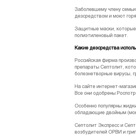
Заболевшему члену семьи
дезсредством и моют горя
Защитные маски, которые 
полиэтиленовый пакет.
Какие дезсредства испол
Российская фирма произ
препараты Септолит, кот
болезнетворные вирусы, г
На сайте интернет-магазин
Все они одобрены Роспот
Особенно популярны жидк
обладающие двойным (мо
Септолит Экспресс и Септ
возбудителей ОРВИ и грип