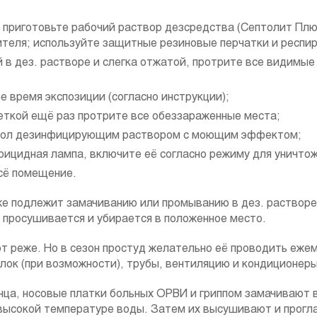
 приготовьте рабочий раствор дезсредства (Септолит Плю
теля; используйте защитные резиновые перчатки и респи
 в дез. растворе и слегка отжатой, протрите все видимы
 время экспозиции (согласно инструкции);
еткой ещё раз протрите все обеззараженные места;
пол дезинфицирующим раствором с моющим эффектом;
рицидная лампа, включите её согласно режиму для уничтож
сё помещение.
е подлежит замачиванию или промыванию в дез. растворе,
н просушивается и убирается в положенное место.
т реже. Но в сезон простуд желательно её проводить ежем
лок (при возможности), трубы, вентиляцию и кондиционеры
нца, носовые платки больных ОРВИ и гриппом замачивают в
высокой температуре воды. Затем их высушивают и прогл