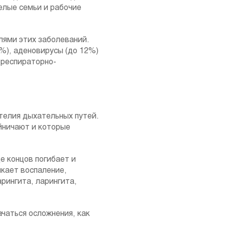
елые семьи и рабочие
лями этих заболеваний.
2%), аденовирусы (до 12%)
 респираторно-
телия дыхательных путей.
яйничают и которые
е концов погибает и
икает воспаление,
рингита, ларингита,
ачаться осложнения, как