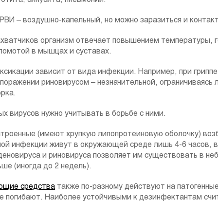
РВИ – воздушно-капельный, но можно заразиться и контак
ахватчиков организм отвечает повышением температуры, 
ломотой в мышцах и суставах.
сикации зависит от вида инфекции. Например, при гриппе
и поражении риновирусом – незначительной, ограничиваясь
рка.
х вирусов нужно учитывать в борьбе с ними.
троенные (имеют хрупкую липопротеиновую оболочку) возб
ной инфекции живут в окружающей среде лишь 4-6 часов, в
аденовируса и риновируса позволяет им существовать в не
ше (иногда до 2 недель).
ющие средства
также по-разному действуют на патогенны
е погибают. Наиболее устойчивыми к дезинфектантам счи