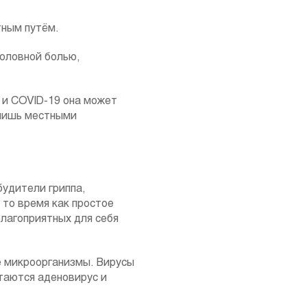
тным путём.
головной болью,
 и COVID-19 она может
 лишь местными
удители гриппа,
 то время как простое
благоприятных для себя
е микроорганизмы. Вирусы
таются аденовирус и