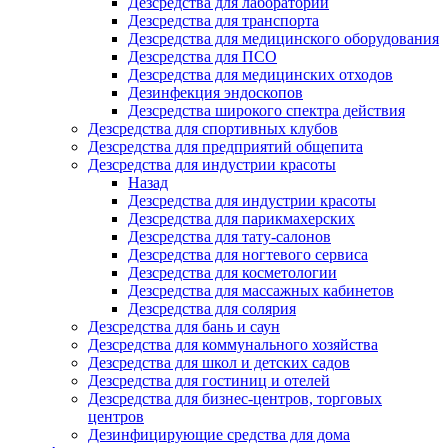
Дезсредства для лабораторий
Дезсредства для транспорта
Дезсредства для медицинского оборудования
Дезсредства для ПСО
Дезсредства для медицинских отходов
Дезинфекция эндоскопов
Дезсредства широкого спектра действия
Дезсредства для спортивных клубов
Дезсредства для предприятий общепита
Дезсредства для индустрии красоты
Назад
Дезсредства для индустрии красоты
Дезсредства для парикмахерских
Дезсредства для тату-салонов
Дезсредства для ногтевого сервиса
Дезсредства для косметологии
Дезсредства для массажных кабинетов
Дезсредства для солярия
Дезсредства для бань и саун
Дезсредства для коммунального хозяйства
Дезсредства для школ и детских садов
Дезсредства для гостиниц и отелей
Дезсредства для бизнес-центров, торговых
центров
Дезинфицирующие средства для дома