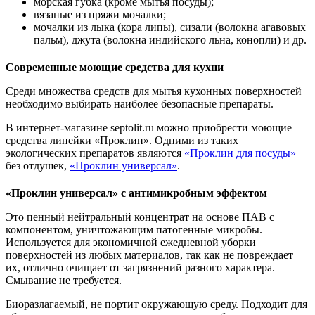
морская губка (кроме мытья посуды);
вязаные из пряжи мочалки;
мочалки из лыка (кора липы), сизали (волокна агавовых
пальм), джута (волокна индийского льна, конопли) и др.
Современные моющие средства для кухни
Среди множества средств для мытья кухонных поверхностей
необходимо выбирать наиболее безопасные препараты.
В интернет-магазине septolit.ru можно приобрести моющие
средства линейки «Проклин». Одними из таких
экологических препаратов являются
«Проклин для посуды»
без отдушек,
«Проклин универсал»
.
«Проклин универсал» с антимикробным эффектом
Это пенный нейтральный концентрат на основе ПАВ с
компонентом, уничтожающим патогенные микробы.
Используется для экономичной ежедневной уборки
поверхностей из любых материалов, так как не повреждает
их, отлично очищает от загрязнений разного характера.
Смывание не требуется.
Биоразлагаемый, не портит окружающую среду. Подходит для