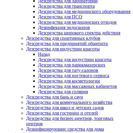
Дезсредства для лабораторий
Дезсредства для транспорта
Дезсредства для медицинского оборудования
Дезсредства для ПСО
Дезсредства для медицинских отходов
Дезинфекция эндоскопов
Дезсредства широкого спектра действия
Дезсредства для спортивных клубов
Дезсредства для предприятий общепита
Дезсредства для индустрии красоты
Назад
Дезсредства для индустрии красоты
Дезсредства для парикмахерских
Дезсредства для тату-салонов
Дезсредства для ногтевого сервиса
Дезсредства для косметологии
Дезсредства для массажных кабинетов
Дезсредства для солярия
Дезсредства для бань и саун
Дезсредства для коммунального хозяйства
Дезсредства для школ и детских садов
Дезсредства для гостиниц и отелей
Дезсредства для бизнес-центров, торговых
центров
Дезинфицирующие средства для дома